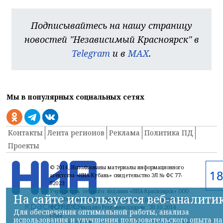
Подписывайтесь на нашу страницу
новостей "Независимый Красноярск" в
Telegram
и в
MAX
.
Мы в популярных социальных сетях
Контакты
Лента регионов
Реклама
Политика ПД
Проекты
© 2014, Использованы материалы информационного
агентства «НИА-Кубань» свидетельство ЭЛ № ФС 77-
52023
Учредитель сетевого издания «НИА-Красноярск» ООО
На сайте используется веб-аналити
ИА «Медиа-Регион» Свидетельство о регистрации Эл №
ФС77-59710 выдано Роскомнадзором 30.10.2014
Для обеспечения оптимальной работы, анализа
года
использования и улучшения пользовательского опыта на
Контакты: Ниа-Красноярск | 660449, г. Красноярск, ул.