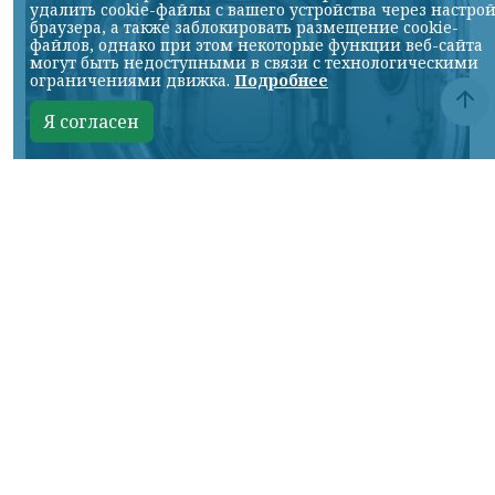
удалить cookie-файлы с вашего устройства через настро
браузера, а также заблокировать размещение cookie-
файлов, однако при этом некоторые функции веб-сайта
могут быть недоступными в связи с технологическими
ограничениями движка.
Подробнее
Я согласен
Кадр ТГ-канала "Спецоперация Z"
КРАСНОЯРСКИЙ КРАЙ, /НИА-КРАСНОЯРСК/.
В Московском авиационном институте
(МАИ) создали уникальный шлюз для
будущей лунной станции. Эту станцию
планируется строить совместно с Китаем