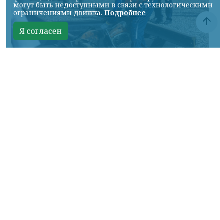
могут быть недоступными в связи с технологическими
ограничениями движка.
Подробнее
Я согласен
Фото: АО «СУЭК-Хакасия»
КРАСНОЯРСКИЙ КРАЙ, /НИА-
КРАСНОЯРСК/. Специалисты Бородинского
погрузочно-транспортного управления
стали призёрами Всероссийских
соревнований профессионального
мастерства «Логистический Олимп»,
которые прошли в Республике Хакасия.
За звание лучших боролись
представители железнодорожных