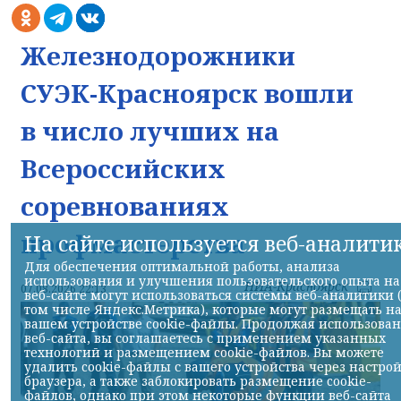
Железнодорожники
СУЭК-Красноярск вошли
в число лучших на
Всероссийских
соревнованиях
профмастерства
На сайте используется веб-аналити
Для обеспечения оптимальной работы, анализа
использования и улучшения пользовательского опыта на
НИА-Красноярск
07.08.2026 22:13
веб-сайте могут использоваться системы веб-аналитики 
том числе Яндекс.Метрика), которые могут размещать н
вашем устройстве cookie-файлы. Продолжая использова
веб-сайта, вы соглашаетесь с применением указанных
технологий и размещением cookie-файлов. Вы можете
удалить cookie-файлы с вашего устройства через настро
браузера, а также заблокировать размещение cookie-
файлов, однако при этом некоторые функции веб-сайта