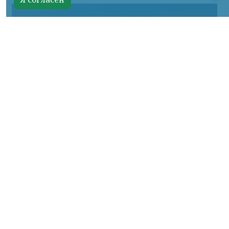
Фото: КрасЖД
КРАСНОЯРСКИЙ КРАЙ, /НИА-
КРАСНОЯРСК/.
Для удобства гостей и
участников туристического фестиваля «ОМУТ
ФЕСТ», который пройдет 8 и 9 августа в