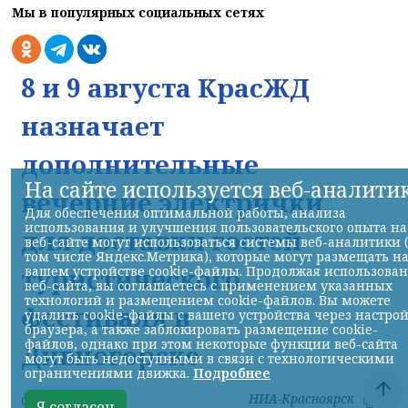
Мы в популярных социальных сетях
8 и 9 августа КрасЖД
назначает
дополнительные
На сайте используется веб-аналити
вечерние электрички
Для обеспечения оптимальной работы, анализа
использования и улучшения пользовательского опыта на
для доставки гостей
веб-сайте могут использоваться системы веб-аналитики 
том числе Яндекс.Метрика), которые могут размещать н
туристического
вашем устройстве cookie-файлы. Продолжая использова
веб-сайта, вы соглашаетесь с применением указанных
технологий и размещением cookie-файлов. Вы можете
фестиваля в
удалить cookie-файлы с вашего устройства через настро
браузера, а также заблокировать размещение cookie-
файлов, однако при этом некоторые функции веб-сайта
Дивногорске
могут быть недоступными в связи с технологическими
ограничениями движка.
Подробнее
НИА-Красноярск
07.08.2026 17:56
Я согласен