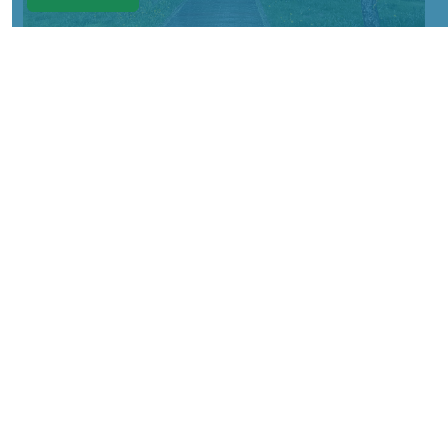
© НИА
КРАСНОЯРСКИЙ КРАЙ, /НИА-
КРАСНОЯРСК/. В предстоящие выходные
жителей города ждет переменчивая
погода.
В субботу, 8 августа, днем ожидается
небольшой дождь. Воздух прогреется до
+21°C. Скорость ветра составит около 4 м/с,
однако порывы могут достигать 14 м/с. К
вечеру осадки прекратятся, сохранится
облачная погода, а температура
опустится до +18°C.