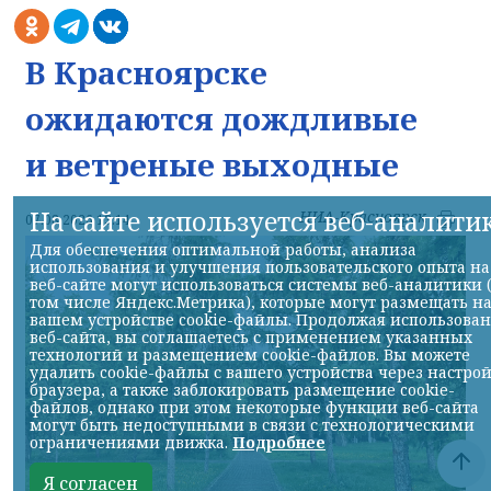
В Красноярске
ожидаются дождливые
и ветреные выходные
На сайте используется веб-аналити
НИА-Красноярск
07.08.2026 13:14
Для обеспечения оптимальной работы, анализа
использования и улучшения пользовательского опыта на
веб-сайте могут использоваться системы веб-аналитики 
том числе Яндекс.Метрика), которые могут размещать н
вашем устройстве cookie-файлы. Продолжая использова
веб-сайта, вы соглашаетесь с применением указанных
технологий и размещением cookie-файлов. Вы можете
удалить cookie-файлы с вашего устройства через настро
браузера, а также заблокировать размещение cookie-
файлов, однако при этом некоторые функции веб-сайта
могут быть недоступными в связи с технологическими
ограничениями движка.
Подробнее
Я согласен