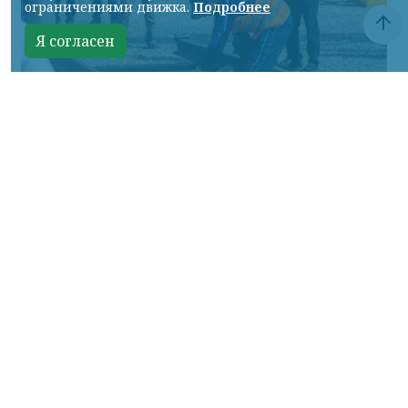
ограничениями движка.
Подробнее
Я согласен
Фото: АО «СУЭК-Хакасия»
КРАСНОЯРСКИЙ КРАЙ, /НИА-
КРАСНОЯРСК/. Специалисты Бородинского
погрузочно-транспортного управления
стали призёрами Всероссийских
соревнований профессионального
мастерства «Логистический Олимп»,
которые прошли в Республике Хакасия.
За звание лучших боролись