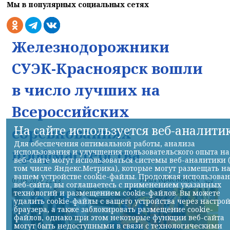
Мы в популярных социальных сетях
Железнодорожники
СУЭК-Красноярск вошли
в число лучших на
Всероссийских
На сайте используется веб-аналити
соревнованиях
Для обеспечения оптимальной работы, анализа
профмастерства
использования и улучшения пользовательского опыта на
веб-сайте могут использоваться системы веб-аналитики 
том числе Яндекс.Метрика), которые могут размещать н
вашем устройстве cookie-файлы. Продолжая использова
НИА-Красноярск
07.08.2026 22:13
веб-сайта, вы соглашаетесь с применением указанных
технологий и размещением cookie-файлов. Вы можете
удалить cookie-файлы с вашего устройства через настро
браузера, а также заблокировать размещение cookie-
файлов, однако при этом некоторые функции веб-сайта
могут быть недоступными в связи с технологическими