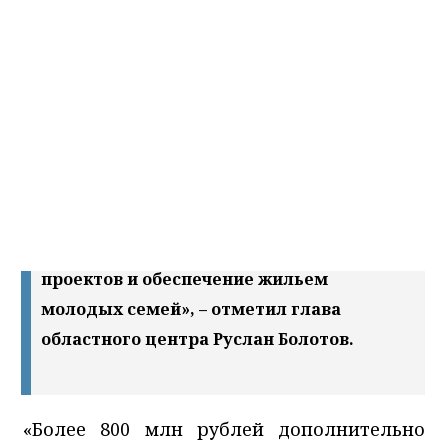
«В 2024 году ожидается рост доходов на
2 млрд 667 млн рублей, который
обусловлен увеличением объема
межбюджетных трансфертов и
прогнозом налоговых и неналоговых
поступлений. Эти средства направим на
благоустройство городской среды,
реализацию инфраструктурных
проектов и обеспечение жильем
молодых семей», – отметил глава
областного центра Руслан Болотов.
«Более 800 млн рублей дополнительно