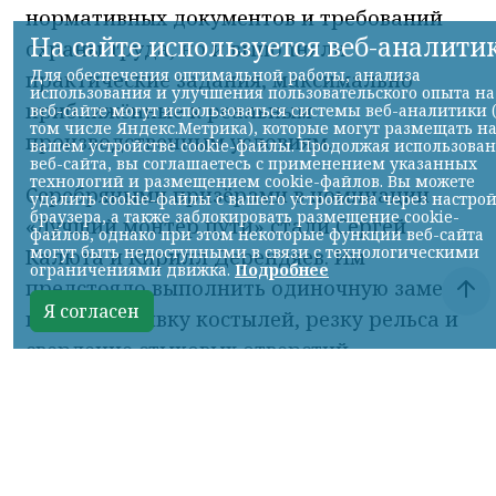
нормативных документов и требований
охраны труда, но и выполняли
практические задания, максимально
приближённые к реальным
производственным условиям.
Серебряными призёрами в номинации
«Лучший монтёр пути» стали Сергей
Калюта и Кирилл Дерендяев. Им
предстояло выполнить одиночную замену
шпалы, забивку костылей, резку рельса и
сверление стыковых отверстий —
операции, от качества которых напрямую
зависит безопасность движения поездов.
«Я уже 12 лет работаю монтёром пути и не
первый год участвую в конкурсах