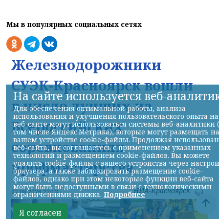
Мы в популярных социальных сетях
Железнодорожники
СУЭК-Красноярск вошли
На сайте используется веб-аналити
в число лучших на
Для обеспечения оптимальной работы, анализа
использования и улучшения пользовательского опыта на
Всероссийских
веб-сайте могут использоваться системы веб-аналитики 
том числе Яндекс.Метрика), которые могут размещать н
вашем устройстве cookie-файлы. Продолжая использова
соревнованиях
веб-сайта, вы соглашаетесь с применением указанных
технологий и размещением cookie-файлов. Вы можете
профмастерства
удалить cookie-файлы с вашего устройства через настро
браузера, а также заблокировать размещение cookie-
файлов, однако при этом некоторые функции веб-сайта
могут быть недоступными в связи с технологическими
НИА-Красноярск
07.08.2026 22:13
ограничениями движка.
Подробнее
Я согласен