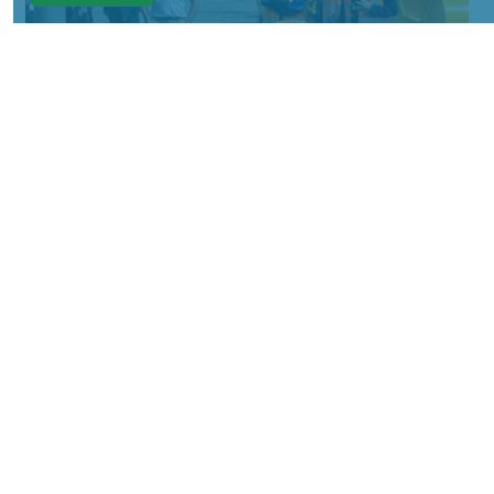
Фото: АО «СУЭК-Хакасия»
КРАСНОЯРСКИЙ КРАЙ, /НИА-
КРАСНОЯРСК/. Специалисты Бородинского
погрузочно-транспортного управления
стали призёрами Всероссийских
соревнований профессионального
мастерства «Логистический Олимп»,
которые прошли в Республике Хакасия.