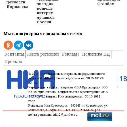
ценности
звезда»
Столбах
Норильска
вошел в
пятерку
лучших в
России
Мы в популярных социальных сетях
Контакты
Лента регионов
Реклама
Политика ПД
Проекты
© 2014, Использованы материалы информационного
агентства «НИА-Кубань» свидетельство ЭЛ № ФС 77-
52023
Учредитель сетевого издания «НИА-Красноярск» ООО
ИА «Медиа-Регион» Свидетельство о регистрации Эл №
ФС77-59710 выдано Роскомнадзором 30.10.2014
года
Контакты: Ниа-Красноярск | 660449, г. Красноярск, ул.
Белинского, 1, офис 700 | тел. (391) 274-61-34,| эл.
почта редакции: nia12@yandex.ru