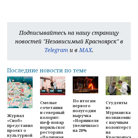
Подписывайтесь на нашу страницу
новостей "Независимый Красноярск" в
Telegram
и в
MAX
.
Последние новости по теме
По итогам
Смелые
Студенты
первого
сочетания
из
полугодия
и северный
Мурманска
выручка
Журнал
колорит:
познакомилис
«Норникеля»
«Сноб»
шеф-повар
с научным
увеличилась
представил
норильского
волонтерство
на 28%
проект о
ресторана
на
культурной
«Полярная
Красноярских