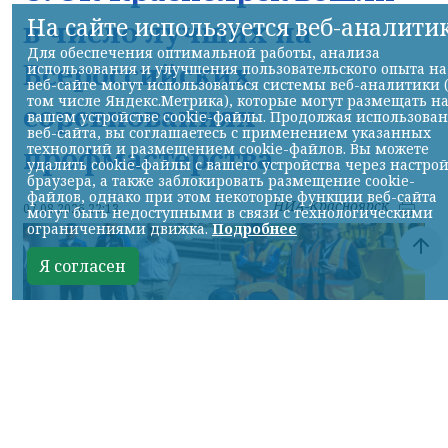
На сайте используется веб-аналити
в число лучших на
Для обеспечения оптимальной работы, анализа
Всероссийских
использования и улучшения пользовательского опыта на
веб-сайте могут использоваться системы веб-аналитики 
том числе Яндекс.Метрика), которые могут размещать н
соревнованиях
вашем устройстве cookie-файлы. Продолжая использова
веб-сайта, вы соглашаетесь с применением указанных
профмастерства
технологий и размещением cookie-файлов. Вы можете
удалить cookie-файлы с вашего устройства через настро
браузера, а также заблокировать размещение cookie-
файлов, однако при этом некоторые функции веб-сайта
НИА-Красноярск
07.08.2026 22:13
могут быть недоступными в связи с технологическими
ограничениями движка.
Подробнее
Я согласен