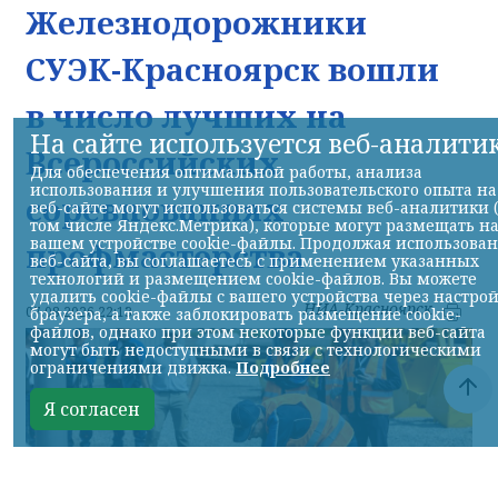
Железнодорожники
СУЭК-Красноярск вошли
в число лучших на
На сайте используется веб-аналити
Всероссийских
Для обеспечения оптимальной работы, анализа
использования и улучшения пользовательского опыта на
соревнованиях
веб-сайте могут использоваться системы веб-аналитики 
том числе Яндекс.Метрика), которые могут размещать н
вашем устройстве cookie-файлы. Продолжая использова
профмастерства
веб-сайта, вы соглашаетесь с применением указанных
технологий и размещением cookie-файлов. Вы можете
удалить cookie-файлы с вашего устройства через настро
НИА-Красноярск
07.08.2026 22:13
браузера, а также заблокировать размещение cookie-
файлов, однако при этом некоторые функции веб-сайта
могут быть недоступными в связи с технологическими
ограничениями движка.
Подробнее
Я согласен