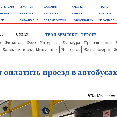
ПЕТЕРБУРГ
ИРКУТСК
САХАЛИН
КУБАНЬ
ТВЕРЬ
НГРАД
БУРЯТИЯ
КАМЧАТКА
КАВКАЗ
РОСТОВ
СК
ЗАБАЙКАЛЬЕ
ВЛАДИВОСТОК
НОВОСИБИРСК
ЯРОСЛАВЛЬ
.93
€ 93.19
ТВОИ ЗЕМЛЯКИ - ГЕРОИ!
о
Финансы
Фото
Интервью
Культура
Происшествия
Канск
Ачинск
Минусинск
Норильск
Железногорск
З
 оплатить проезд в автобуса
НИА-Красноярс