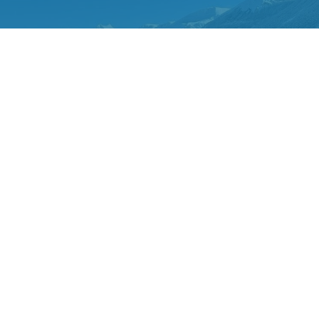
Фото ТГ-канала "Спецоперация Z"
ЯРСК/. Россияне выиграли все золотые медали