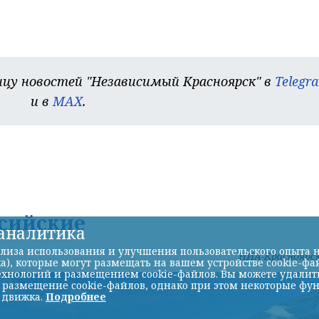
цу новостей "Независимый Красноярск" в
Telegr
и в
MAX
.
ссийские
-аналитика
лиза использования и улучшения пользовательского опыта н
НИА-Красноярс
а), которые могут размещать на вашем устройстве cookie-фа
хнологий и размещением cookie-файлов. Вы можете удалить 
ь размещение cookie-файлов, однако при этом некоторые фу
 движка.
Подробнее