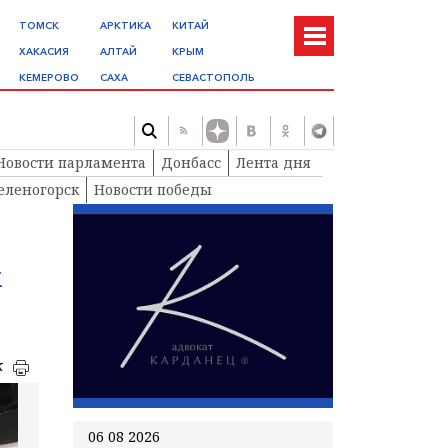
ТОМСК
АРКТИКА
КИТАЙ
ХАКАСИЯ
АЛТАЙ
КРЫМ
КЕМЕРОВО
САХА
СЕВАСТОПОЛЬ
Новости парламента
Донбасс
Лента дня
еленогорск
Новости победы
х
к
06 08 2026