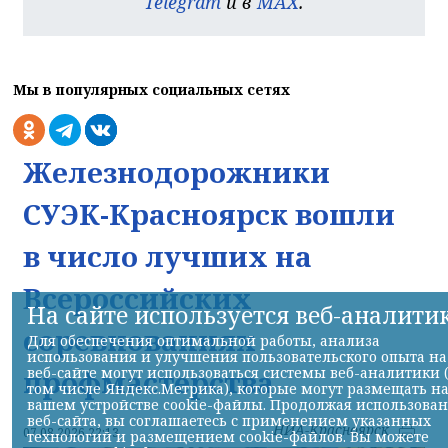
Telegram
и в
MAX
.
Мы в популярных социальных сетях
Железнодорожники
СУЭК-Красноярск вошли
в число лучших на
Всероссийских
На сайте используется веб-аналити
соревнованиях
Для обеспечения оптимальной работы, анализа
использования и улучшения пользовательского опыта на
веб-сайте могут использоваться системы веб-аналитики 
профмастерства
том числе Яндекс.Метрика), которые могут размещать н
вашем устройстве cookie-файлы. Продолжая использова
веб-сайта, вы соглашаетесь с применением указанных
НИА-Красноярск
07.08.2026 22:13
технологий и размещением cookie-файлов. Вы можете