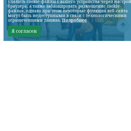
удалить cookie-файлы с вашего устройства через настро
браузера, а также заблокировать размещение cookie-
файлов, однако при этом некоторые функции веб-сайта
могут быть недоступными в связи с технологическими
ограничениями движка.
Подробнее
Я согласен
Фото: АО «СУЭК-Хакасия»
КРАСНОЯРСКИЙ КРАЙ, /НИА-
КРАСНОЯРСК/. Специалисты Бородинского
погрузочно-транспортного управления
стали призёрами Всероссийских
соревнований профессионального