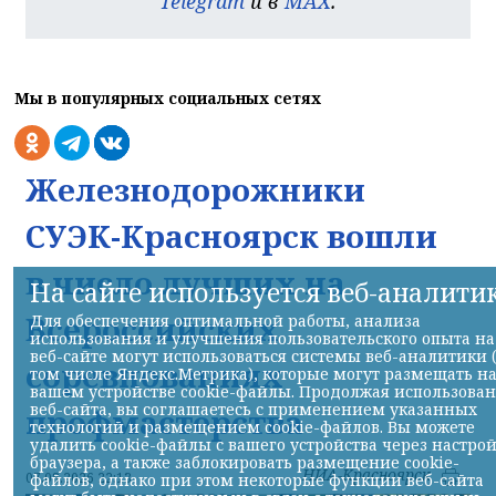
Telegram
и в
MAX
.
Мы в популярных социальных сетях
Железнодорожники
СУЭК-Красноярск вошли
в число лучших на
На сайте используется веб-аналити
Всероссийских
Для обеспечения оптимальной работы, анализа
использования и улучшения пользовательского опыта на
веб-сайте могут использоваться системы веб-аналитики 
соревнованиях
том числе Яндекс.Метрика), которые могут размещать н
вашем устройстве cookie-файлы. Продолжая использова
веб-сайта, вы соглашаетесь с применением указанных
профмастерства
технологий и размещением cookie-файлов. Вы можете
удалить cookie-файлы с вашего устройства через настро
браузера, а также заблокировать размещение cookie-
НИА-Красноярск
07.08.2026 22:13
файлов, однако при этом некоторые функции веб-сайта