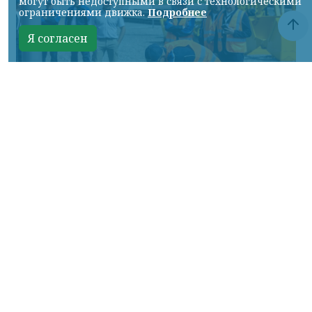
могут быть недоступными в связи с технологическими
ограничениями движка.
Подробнее
Я согласен
Фото: АО «СУЭК-Хакасия»
КРАСНОЯРСКИЙ КРАЙ, /НИА-
КРАСНОЯРСК/. Специалисты Бородинского
погрузочно-транспортного управления
стали призёрами Всероссийских
соревнований профессионального