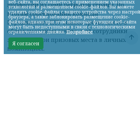
профессий из семи регионов страны. По
итогам соревнований команда
Бородинского ПТУ заняла третье место в
общекомандном зачёте, а её сотрудники
завоевали три призовых места в личных
номинациях.
Конкурс объединил машинистов
тепловозов, монтёров пути, слесарей по
ремонту подвижного состава,
осмотрщиков вагонов, электромонтёров
по обслуживанию и ремонту устройств
сигнализации, централизации и
блокировки, дежурных по
железнодорожным станциям и
составителей поездов. Участники