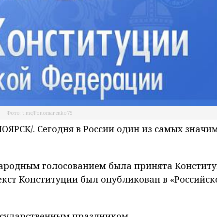
Фото: t.me/Ponomarenko75
ЯРСК/. Сегодня в России один из самых значи
енародным голосованием была принята Констит
кст Конституции был опубликован в «Российск
государственным праздником.