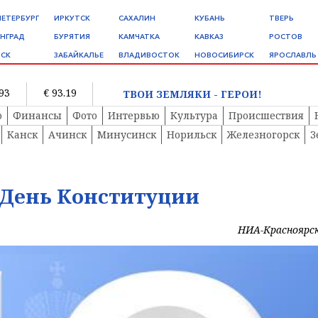
ПЕТЕРБУРГ
ИРКУТСК
САХАЛИН
КУБАНЬ
ТВЕРЬ
НГРАД
БУРЯТИЯ
КАМЧАТКА
КАВКАЗ
РОСТОВ
СК
ЗАБАЙКАЛЬЕ
ВЛАДИВОСТОК
НОВОСИБИРСК
ЯРОСЛАВЛЬ
.93
€ 93.19
ТВОИ ЗЕМЛЯКИ - ГЕРОИ!
о
Финансы
Фото
Интервью
Культура
Происшествия
Канск
Ачинск
Минусинск
Норильск
Железногорск
З
 День Конституции
НИА-Красноярс