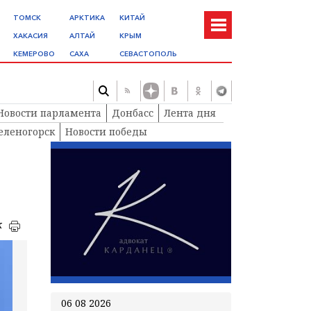
ТОМСК
АРКТИКА
КИТАЙ
ХАКАСИЯ
АЛТАЙ
КРЫМ
КЕМЕРОВО
САХА
СЕВАСТОПОЛЬ
Новости парламента
Донбасс
Лента дня
еленогорск
Новости победы
к
06 08 2026