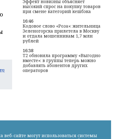
Эффект новизны объясняет
высокий спрос на покупку товаров
при смене категорий кешбэка
ю
16:46
Кодовое слово «Роза»: жительница
Зеленогорска прилетела в Москву
ы
и отдала мошенникам 1,7 млн
рублей
16:38
T2 обновила программу «Выгодно
вместе»: в группы теперь можно
добавлять абонентов других
am
операторов
а веб-сайте могут использоваться системы