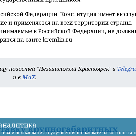
ссийской Федерации. Конституция имеет высшу
ие и применяется на всей территории страны.
ринимаемые в Российской Федерации, не должн
ится на сайте kremlin.ru
цу новостей "Независимый Красноярск" в
Telegr
и в
MAX
.
-аналитика
ставку крупногабаритных
лиза использования и улучшения пользовательского опыта н