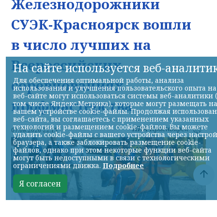
Железнодорожники
СУЭК-Красноярск вошли
в число лучших на
Всероссийских
На сайте используется веб-аналити
Для обеспечения оптимальной работы, анализа
соревнованиях
использования и улучшения пользовательского опыта на
веб-сайте могут использоваться системы веб-аналитики 
профмастерства
том числе Яндекс.Метрика), которые могут размещать н
вашем устройстве cookie-файлы. Продолжая использова
веб-сайта, вы соглашаетесь с применением указанных
технологий и размещением cookie-файлов. Вы можете
НИА-Красноярск
07.08.2026 22:13
удалить cookie-файлы с вашего устройства через настро
браузера, а также заблокировать размещение cookie-
файлов, однако при этом некоторые функции веб-сайта
могут быть недоступными в связи с технологическими
ограничениями движка.
Подробнее
Я согласен