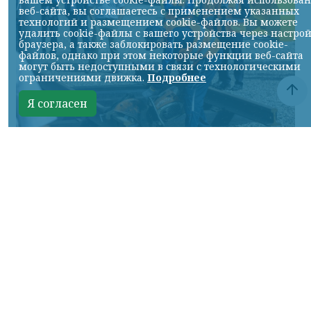
веб-сайта, вы соглашаетесь с применением указанных
технологий и размещением cookie-файлов. Вы можете
удалить cookie-файлы с вашего устройства через настро
браузера, а также заблокировать размещение cookie-
файлов, однако при этом некоторые функции веб-сайта
могут быть недоступными в связи с технологическими
ограничениями движка.
Подробнее
Я согласен
Фото: АО «СУЭК-Хакасия»
КРАСНОЯРСКИЙ КРАЙ, /НИА-
КРАСНОЯРСК/. Специалисты Бородинского
погрузочно-транспортного управления
стали призёрами Всероссийских
соревнований профессионального
мастерства «Логистический Олимп»,
которые прошли в Республике Хакасия.