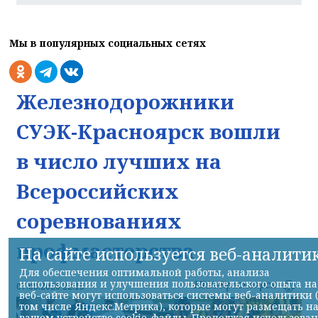
Мы в популярных социальных сетях
Железнодорожники
СУЭК-Красноярск вошли
в число лучших на
Всероссийских
соревнованиях
профмастерства
На сайте используется веб-аналити
Для обеспечения оптимальной работы, анализа
использования и улучшения пользовательского опыта на
НИА-Красноярск
07.08.2026 22:13
веб-сайте могут использоваться системы веб-аналитики 
том числе Яндекс.Метрика), которые могут размещать н
вашем устройстве cookie-файлы. Продолжая использова