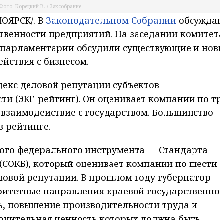
Фото: Корецкий В. / Заксобрание
ОЯРСК/. В
Законодательном Собрании
обсужда
твенности предприятий. На заседании комитет
 парламентарии обсудили существующие и нов
йствия с бизнесом.
ндекс деловой репутации субъектов
и (ЭКГ-рейтинг). Он оценивает компании по т
 взаимодействие с государством. Большинство
в рейтинге.
вого федерального инструмента — Стандарта
(СОКБ), который оценивает компании по шести
ловой репутации. В прошлом году губернатор
итетные направления краевой государственн
, повышение производительности труда и
ючительная ценность которых должна быть