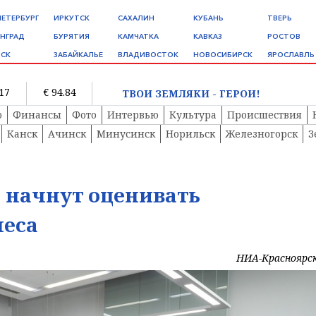
ПЕТЕРБУРГ
ИРКУТСК
САХАЛИН
КУБАНЬ
ТВЕРЬ
НГРАД
БУРЯТИЯ
КАМЧАТКА
КАВКАЗ
РОСТОВ
СК
ЗАБАЙКАЛЬЕ
ВЛАДИВОСТОК
НОВОСИБИРСК
ЯРОСЛАВЛЬ
.17
€ 94.84
ТВОИ ЗЕМЛЯКИ - ГЕРОИ!
о
Финансы
Фото
Интервью
Культура
Происшествия
Канск
Ачинск
Минусинск
Норильск
Железногорск
З
 начнут оценивать
неса
НИА-Красноярс