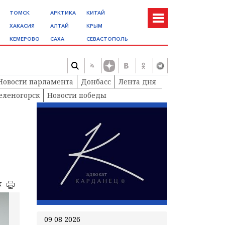
ТОМСК
АРКТИКА
КИТАЙ
ХАКАСИЯ
АЛТАЙ
КРЫМ
КЕМЕРОВО
САХА
СЕВАСТОПОЛЬ
Новости парламента
Донбасс
Лента дня
еленогорск
Новости победы
к
09 08 2026