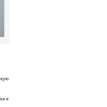
акую
ия в