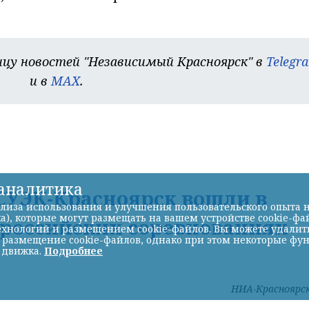
цу новостей "Независимый Красноярск" в
Telegr
и в
MAX
.
-аналитика
УЭК-Красноярск вошли в
лиза использования и улучшения пользовательского опыта н
а), которые могут размещать на вашем устройстве cookie-фа
ероссийских соревнованиях
хнологий и размещением cookie-файлов. Вы можете удалить 
ь размещение cookie-файлов, однако при этом некоторые фу
 движка.
Подробнее
НИА-Красноярс