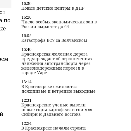
16:30
Новые детские центры в ДНР
ют
16:20
а по
Число особых экономических зон в
России вырастет до 64
ые
16:05
Катастрофа ВСУ за Волчанском
15:40
Красноярская железная дорога
рем
предупреждает об ограничениях
движения автотранспорта через
железнодорожный переезд в
городе Уяре
13:14
В Красноярске ожидаются
дождливые и ветреные выходные
12:31
Красноярские ученые вывели
новые сорта картофеля и сои для
ой
Сибири и Дальнего Востока
12:24
В Красноярске начали строить