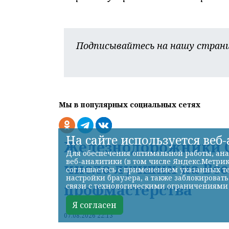
Подписывайтесь на нашу страни
Мы в популярных социальных сетях
На сайте используется веб
Железнодорожники С
Для обеспечения оптимальной работы, ана
веб-аналитики (в том числе Яндекс.Метрик
число лучших на Вс
соглашаетесь с применением указанных те
настройки браузера, а также заблокироват
профмастерства
связи с технологическими ограничениями
Я согласен
07.08.2026 22:13