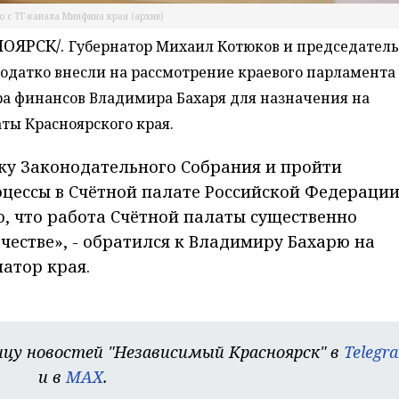
о с ТГ-канала Минфина края (архив)
ОЯРСК/.
Губернатор Михаил Котюков и председатель
одатко внесли на рассмотрение краевого парламента
а финансов Владимира Бахаря для назначения на
ты Красноярского края.
ку Законодательного Собрания и пройти
цессы в Счётной палате Российской Федерации
, что работа Счётной палаты существенно
честве», - обратился к Владимиру Бахарю на
атор края.
цу новостей "Независимый Красноярск" в
Telegr
и в
MAX
.