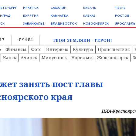
ПЕТЕРБУРГ
ИРКУТСК
САХАЛИН
КУБАНЬ
ТВЕРЬ
НГРАД
БУРЯТИЯ
КАМЧАТКА
КАВКАЗ
РОСТОВ
СК
ЗАБАЙКАЛЬЕ
ВЛАДИВОСТОК
НОВОСИБИРСК
ЯРОСЛАВЛЬ
.17
€ 94.84
ТВОИ ЗЕМЛЯКИ - ГЕРОИ!
о
Финансы
Фото
Интервью
Культура
Происшествия
Канск
Ачинск
Минусинск
Норильск
Железногорск
З
ет занять пост главы
сноярского края
НИА-Красноярс