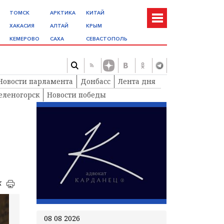
ТОМСК
АРКТИКА
КИТАЙ
ХАКАСИЯ
АЛТАЙ
КРЫМ
КЕМЕРОВО
САХА
СЕВАСТОПОЛЬ
Новости парламента
Донбасс
Лента дня
еленогорск
Новости победы
к
08 08 2026