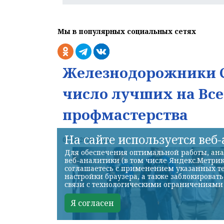
Мы в популярных социальных сетях
Железнодорожники С
число лучших на Вс
профмастерства
На сайте используется веб
07.08.2026 22:13
Для обеспечения оптимальной работы, ана
веб-аналитики (в том числе Яндекс.Метрик
соглашаетесь с применением указанных те
настройки браузера, а также заблокироват
связи с технологическими ограничениями
Я согласен