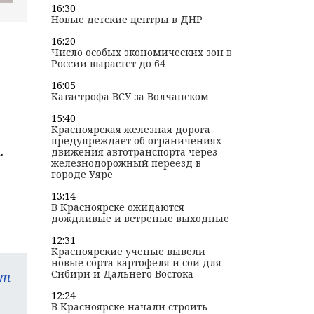
16:30
Новые детские центры в ДНР
16:20
Число особых экономических зон в
России вырастет до 64
16:05
Катастрофа ВСУ за Волчанском
15:40
Красноярская железная дорога
предупреждает об ограничениях
.
движения автотранспорта через
железнодорожный переезд в
городе Уяре
13:14
В Красноярске ожидаются
дождливые и ветреные выходные
12:31
Красноярские ученые вывели
новые сорта картофеля и сои для
Сибири и Дальнего Востока
am
12:24
В Красноярске начали строить