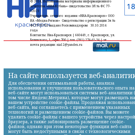
© 2014, Использованы материалы информационного
агентства «НИА-Кубань» свидетельство ЭЛ № ФС 77-
52023
Учредитель сетевого издания «НИА-Красноярск» ООО
ИА «Медиа-Регион» Свидетельство о регистрации Эл №
ФС77-59710 выдано Роскомнадзором 30.10.2014
года
Контакты: Ниа-Красноярск | 660449, г. Красноярск, ул.
Белинского, 1, офис 700 | тел. (391) 274-61-34,| эл.
почта редакции: nia12@yandex.ru
На сайте используется веб-аналити
Для обеспечения оптимальной работы, анализа
использования и улучшения пользовательского опыта на
веб-сайте могут использоваться системы веб-аналитики 
том числе Яндекс.Метрика), которые могут размещать н
вашем устройстве cookie-файлы. Продолжая использова
веб-сайта, вы соглашаетесь с применением указанных
технологий и размещением cookie-файлов. Вы можете
удалить cookie-файлы с вашего устройства через настро
браузера, а также заблокировать размещение cookie-
файлов, однако при этом некоторые функции веб-сайта
могут быть недоступными в связи с технологическими