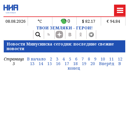
0
08.08.2026
°C
$ 82.17
€ 94.84
ТВОИ ЗЕМЛЯКИ - ГЕРОИ!
Новости Минусинска сегодня: последние свежие
новости
Страница
В начало
2
3
4
5
6
7
8
9
10
11
12
5
13
14
15
16
17
18
19
20
Вперёд
В
конец