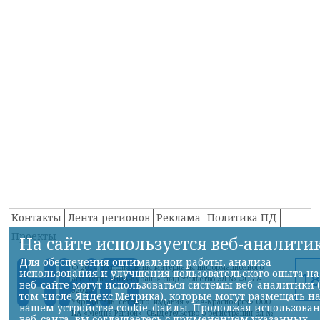
Контакты
Лента регионов
Реклама
Политика ПД
Проекты
На сайте используется веб-аналити
Для обеспечения оптимальной работы, анализа
© 2014, Использованы материалы информационного
использования и улучшения пользовательского опыта на
агентства «НИА-Кубань» свидетельство ЭЛ № ФС 77-
веб-сайте могут использоваться системы веб-аналитики 
52023
том числе Яндекс.Метрика), которые могут размещать н
Учредитель сетевого издания «НИА-Красноярск» ООО
вашем устройстве cookie-файлы. Продолжая использова
ИА «Медиа-Регион» Свидетельство о регистрации Эл №
веб-сайта, вы соглашаетесь с применением указанных