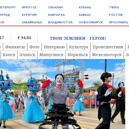
ПЕТЕРБУРГ
ИРКУТСК
САХАЛИН
КУБАНЬ
ТВЕРЬ
НГРАД
БУРЯТИЯ
КАМЧАТКА
КАВКАЗ
РОСТОВ
СК
ЗАБАЙКАЛЬЕ
ВЛАДИВОСТОК
НОВОСИБИРСК
ЯРОСЛАВЛЬ
.17
€ 94.84
ТВОИ ЗЕМЛЯКИ - ГЕРОИ!
о
Финансы
Фото
Интервью
Культура
Происшествия
Канск
Ачинск
Минусинск
Норильск
Железногорск
З