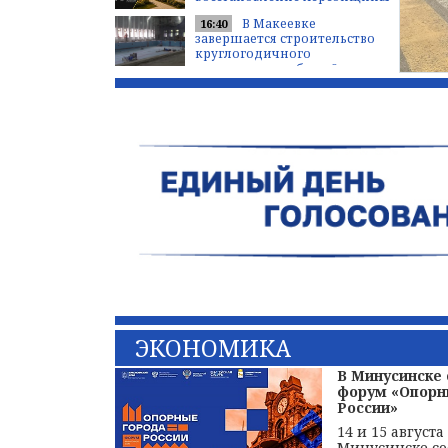
В Макеевке
16:40
завершается строительство
круглогодичного
плавательного бассейна
ЭКОНОМИКА
В Минусинске 
форум «Опорн
России»
14 и 15 августа
Минусинске сос