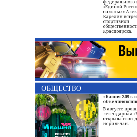
федерального 
«Единой Росси
сильных» Але
Карелин встре
спортивной
общественнос
Красноярска.
ОБЩЕСТВО
«Башня 365»: 
объединяющий
В августе прош
легендарная «
открыла свои 
норильчан.