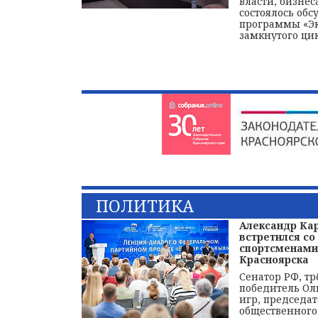
власти, бизнес
состоялось об
программы «Э
замкнутого цик
ПОЛИТИКА
Александр Ка
встретился со
спортсменами
Красноярска
Сенатор РФ, т
победитель О
игр, председа
общественного