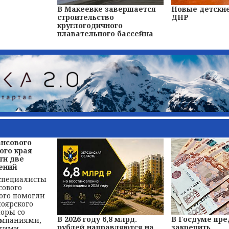
В Макеевке завершается
Новые детские
строительство
ДНР
круглогодичного
плавательного бассейна
ансового
ого края
ти две
ений
 специалисты
сового
ого помогли
оярского
поры со
В 2026 году 6,8 млрд.
В Госдуме пр
омпаниями,
рублей направляются на
закрепить
угими