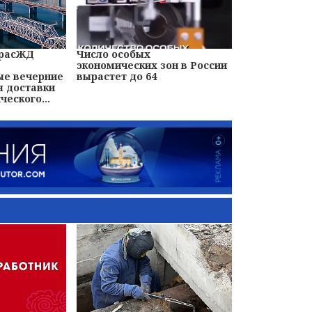
 КрасЖД
Число особых
экономических зон в России
ые вечерние
вырастет до 64
я доставки
ческого...