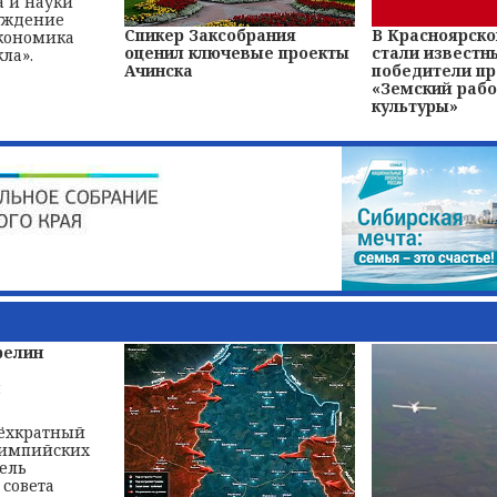
а и науки
суждение
Спикер Заксобрания
В Красноярско
кономика
оценил ключевые проекты
стали известн
ла».
Ачинска
победители п
«Земский рабо
культуры»
релин
рёхкратный
лимпийских
тель
 совета