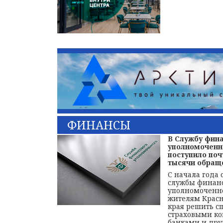
ФИНАНСЫ
В Службу фин
уполномоченн
поступило поч
тысячи обращ
С начала года
службы финан
уполномоченн
жителям Красн
края решить с
страховыми к
банками и др