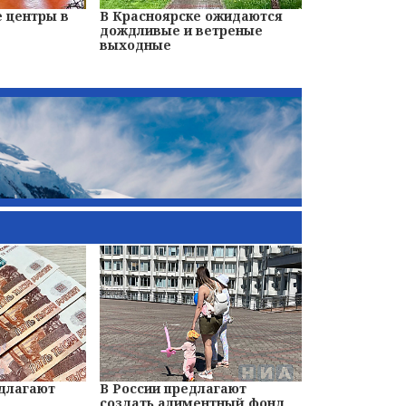
 центры в
В Красноярске ожидаются
дождливые и ветреные
выходные
едлагают
В России предлагают
создать алиментный фонд