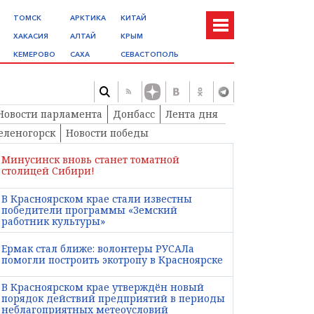
ТОМСК
АРКТИКА
КИТАЙ
ХАКАСИЯ
АЛТАЙ
КРЫМ
КЕМЕРОВО
САХА
СЕВАСТОПОЛЬ
Новости парламента
Донбасс
Лента дня
еленогорск
Новости победы
Минусинск вновь станет томатной
столицей Сибири!
В Красноярском крае стали известны
победители программы «Земский
работник культуры»
Ермак стал ближе: волонтеры РУСАЛа
помогли построить экотропу в Красноярске
В Красноярском крае утверждён новый
порядок действий предприятий в периоды
неблагоприятных метеоусловий