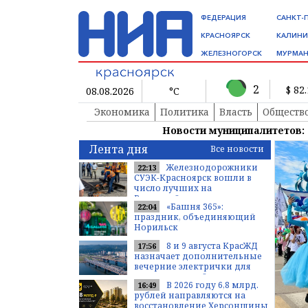
ФЕДЕРАЦИЯ
САНКТ-
КРАСНОЯРСК
КАЛИНИ
ЖЕЛЕЗНОГОРСК
МУРМАН
2
$ 82
08.08.2026
°C
Экономика
Политика
Власть
Обществ
Новости муниципалитетов:
Лента дня
Все новости
Железнодорожники
22:13
СУЭК-Красноярск вошли в
число лучших на
Всероссийских
«Башня 365»:
22:04
соревнованиях
праздник, объединяющий
профмастерства
Норильск
8 и 9 августа КрасЖД
17:56
назначает дополнительные
вечерние электрички для
доставки гостей
В 2026 году 6,8 млрд.
16:49
туристического фестиваля в...
рублей направляются на
восстановление Херсонщины