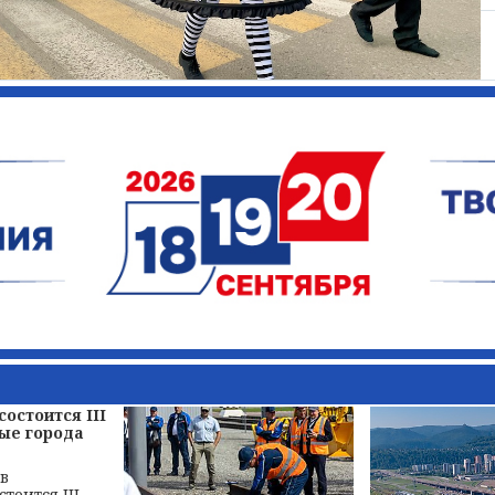
состоится III
ые города
 в
тоится III