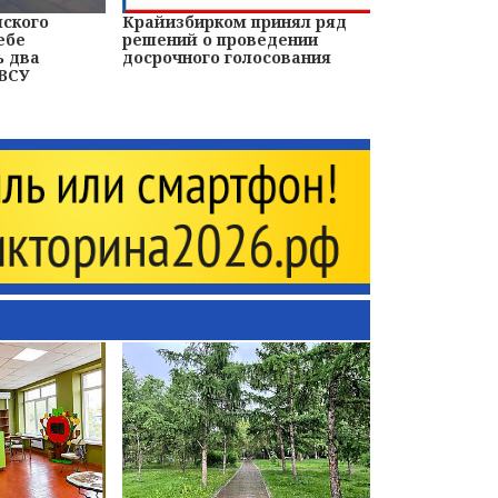
йского
Крайизбирком принял ряд
ебе
решений о проведении
ь два
досрочного голосования
 ВСУ