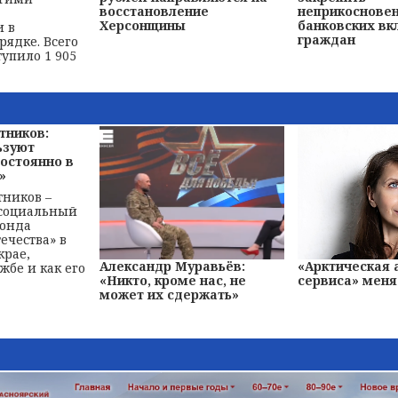
восстановление
неприкоснове
Херсонщины
банковских вк
 в
граждан
рядке. Всего
тупило 1 905
тников:
ьзуют
остоянно в
»
ников –
 социальный
фонда
ечества» в
крае,
Александр Муравьёв:
«Арктическая
жбе и как его
«Никто, кроме нас, не
сервиса» меня
может их сдержать»