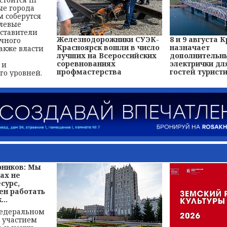
е города
м соберутся
левые
дставители
Железнодорожники СУЭК-
8 и 9 августа
учного
Красноярск вошли в число
назначает
также власти
лучших на Всероссийских
дополнительн
соревнованиях
электрички дл
 и
профмастерства
гостей туристи
о уровней.
рников: Мы
ах не
сурс,
ен работать
...
федеральном
с участием