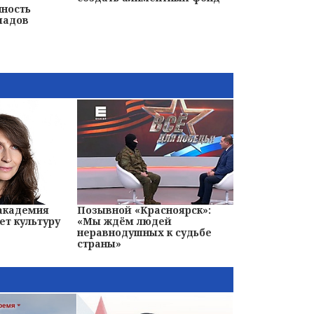
нность
ладов
 академия
Позывной «Красноярск»:
ет культуру
«Мы ждём людей
неравнодушных к судьбе
страны»