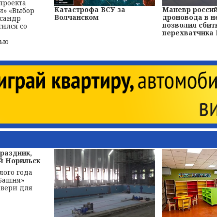
проекта
Катастрофа ВСУ за
Маневр росси
и» «Выбор
Волчанском
дроновода в н
ксандр
позволил сбит
тился со
перехватчика
тью
праздник,
 Норильск
лого года
Башня»
двери для