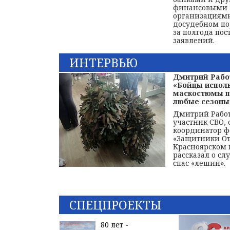
финансовыми
организациями
досудебном по
за полгода пос
заявлений.
ИНТЕРВЬЮ
Дмитрий Рабо
«Бойцы испол
маскостюмы п
любые сезоны
Дмитрий Работ
участник СВО,
координатор 
«Защитники От
Красноярском 
рассказал о слу
спас «леший».
СПЕЦПРОЕКТЫ
80 лет -