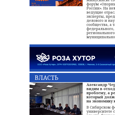
форум «Опорны
России». На не
ведущие отрас
эксперты, пре
делового и на
сообщества, а 
федерального,
регионального
муниципальног
ВЛАСТЬ
Александр Че
видим в отход
проблему, а ре
который долж
на экономику к
В Сибирском 
университете 