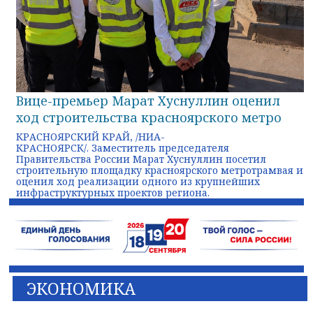
Вице-премьер Марат Хуснуллин оценил
ход строительства красноярского метро
КРАСНОЯРСКИЙ КРАЙ, /НИА-
КРАСНОЯРСК/. Заместитель председателя
Правительства России Марат Хуснуллин посетил
строительную площадку красноярского метротрамвая и
оценил ход реализации одного из крупнейших
инфраструктурных проектов региона.
ЭКОНОМИКА