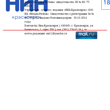
агентства «НИА-Кубань» свидетельство ЭЛ № ФС 77-
52023
Учредитель сетевого издания «НИА-Красноярск» ООО
ИА «Медиа-Регион» Свидетельство о регистрации Эл №
ФС77-59710 выдано Роскомнадзором 30.10.2014
года
Контакты: Ниа-Красноярск | 660449, г. Красноярск, ул.
Белинского, 1, офис 700 | тел. (391) 274-61-34,| эл.
почта редакции: nia12@yandex.ru